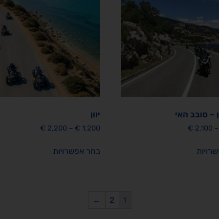
 – סובב האי
יוון
€
2,200
–
€
1,200
€
2,100
–
רויות
בחר אפשרויות
←
2
1