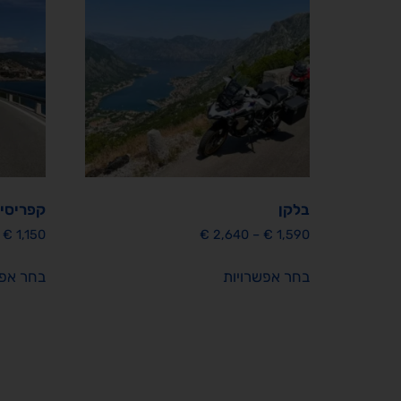
בלקן
קפריסין
€
1,150
€
2,640
–
€
1,590
בחר אפשרויות
בחר אפש