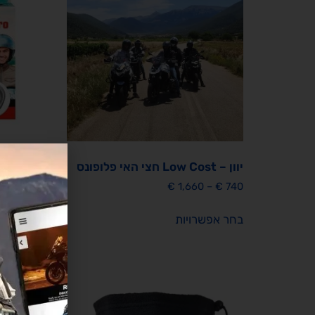
יוון – Low Cost חצי האי פלופונס
Pro
€
1,660
–
€
740
5
₪
190
בחר אפשרויות
הוספה 