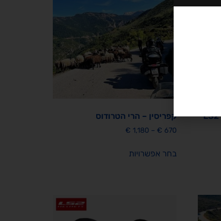
נוע LS2 DART
קפריסין – הרי הטרודוס
€
1,180
–
€
670
בחר אפשרויות