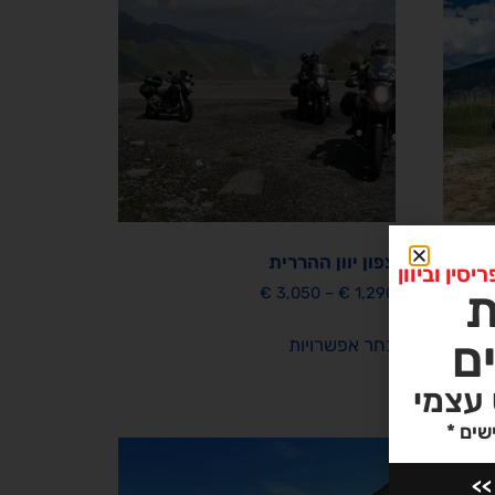
צפון יוון ההררית
ין וביוון
€
3,050
–
€
1,290
ם
בחר אפשרויות
 עצמי
שים *
מבצע!
>>