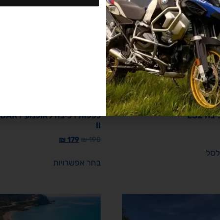
ה LS2
כפפות רכיבה לאופ
II
₪
179
₪
190
לסל
בחר אפשרויות