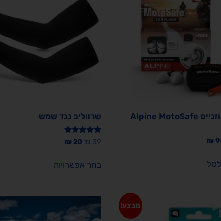
אטמי אוזניים Alpine MotoSafe
שרוולים נגד שמש
דורג
₪
9
₪
20
₪
39
5.00
מתוך 5
לסל
בחר אפשרויות
מבצע!