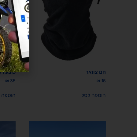
חם צוואר
כובע רכיב
₪
35
₪
15
הוספה לסל
הוספה 