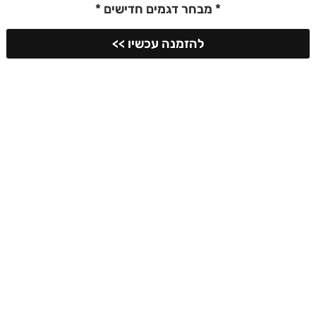
* מבחר דגמים חדישים *
להזמנה עכשיו >>