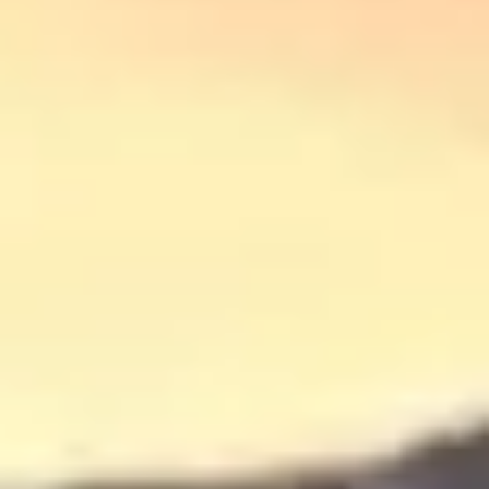
הזזנו את המחוגים לשעון חורף אבל אין חורף, חם!!!
זמן טוב לצאת לרכיבה לטיול אופנועים לגליל העליון.
יצאנו לדרך, ברכיבה רגועה, אמיר מוביל את חברי המרכז
צפונה לנקודת המפגש השנייה בכפר תבור. לאחר שינוי קל
של המסלול המתוכנן ואספרסו כפול ארוך, המשכנו מכפר
תבור ברכיבה בין הכפרים הדרוזים בגליל העליון.
הפסקת צהריים במסעדת עץ התות בפקיעין עם אירוח
חביב.
יש פלאפל נהדר, סלטים טריים, מיץ רימונים, זיתים וכמובן
עוד קפה.
שבעים ורעננים עולים על הכלים ורוכבים על כביש 89