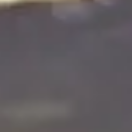
המפותל עם נוף משגע.
עוצרים בצומת עמיעד להתרעננות ופיזור כל אחד לדרכו.
השמש הסתתרה מאחורי עננות כבדה, השמיים נצבעו
בצבע כתום עז ומזג האוויר הפך לקריר ונעים.
חזרתי בדרך לא שגרתית (בלשון המעטה) ונטולת פקקים,
כביש 90 לטבריה ואז דרך אלון המאתגרת, שילוב של קטע
כיפי עם שמיים כתומים (ממש מהפנט!).
תודה רבה לאמיר והחברים על יום רכיבה נהדר.
שיהיה לנו שבוע טוב.