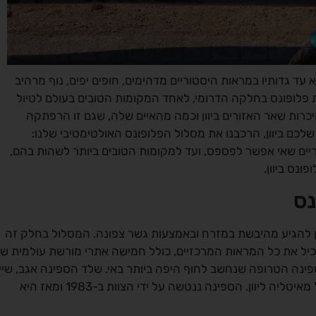
 עד גדותיו במראות היסטוריים מדהימים, חופים יפים, נוף מרהיב
ת פלופונס בחלקה הדרומי, לאחד המקומות הטובים בעולם לטיול
כרות שאר האזורים ביוון וכמה מהאיים שלה, שגם זו הרפתקה
שלכם ביוון, הרכבנו את מסלול הפלופונס האולטימטיבי שלנו:
יים שאי אפשר לפספס, ועד למקומות הטובים ביותר לשהות בהם,
נס ביוון.
נס
ניתן להגיע מהיבשת במזרח ובאמצעות גשר צפונה. המסלול בחלק זה
מכיל את כל המראות המרכזיים, כולל חמישה אתרי מורשת עולמית ש
 הספינה הטרופה שנחשב לחוף היפה ביותר באי. שלד הספינה אגב, שיי
לספינה בשם "פאנאגיוטיס" שבה הבריחו סיגריות ואלכוהול מאיטליה ליוון. הספינה ננטשה על ידי הצוות ב-1983 ומאז היא