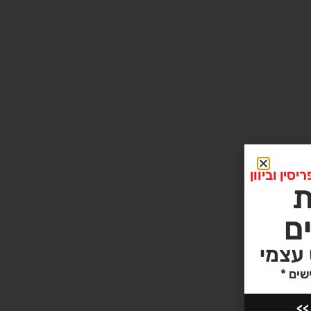
ין וביוון
ם
 עצמי
שים *
>>