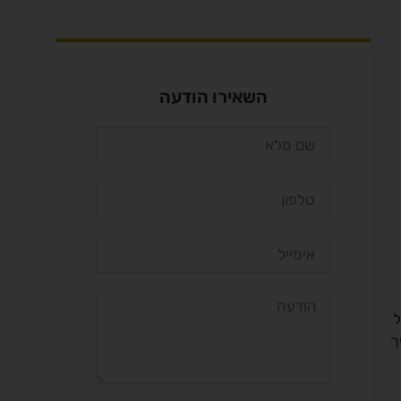
השאירו הודעה
ל
ך