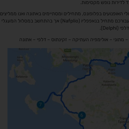
עד לדירות נופש מקסימות.
 וטיולי האופנועים בפלופונס, מתחילים ומסתיימים באתונה ואנו ממליצים
להקדיש מספר ימים כדי לחקור את העיר. המסלול שבנינו עבורכם מתחיל בנאפפליו (Nafplio) אך בהתחשב במסלול המעגלי
Delp).
 מתוני – אולימפיה העתיקה – זקינתוס – דלפי – אתונה